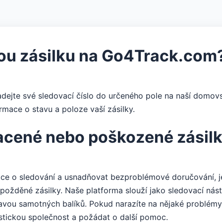
ou zásilku na Go4Track.com
adejte své sledovací číslo do určeného pole na naší domovs
rmace o stavu a poloze vaší zásilky.
racené nebo poškozené zásil
ce o sledování a usnadňovat bezproblémové doručování, je
žděné zásilky. Naše platforma slouží jako sledovací nástro
vou samotných balíků. Pokud narazíte na nějaké problémy
stickou společnost a požádat o další pomoc.